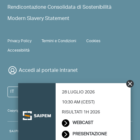
Rendicontazione Consolidata di Sostenibilità
Modern Slavery Statement
PRIVACY & TERMS
Privacy Policy
Termini e Condizioni
Cookies
Accessibilità
Accedi al portale intranet
IT
28 LUGLIO 2026
10:30 AM (CEST)
Copyright 2024 Saipem - All right reserved
RISULTATI 1H 2026
WEBCAST
SAIPEM SpA - Registered office: Via Luigi Russolo, 5, 20138, Milano -
PRESENTAZIONE
Italy