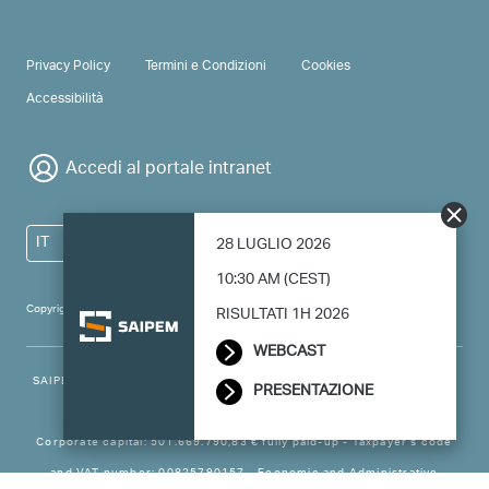
PRIVACY & TERMS
Privacy Policy
Termini e Condizioni
Cookies
Accessibilità
Accedi al portale intranet
IT
28 LUGLIO 2026
10:30 AM (CEST)
Copyright 2024 Saipem - All right reserved
RISULTATI 1H 2026
WEBCAST
SAIPEM SpA - Registered office: Via Luigi Russolo, 5, 20138, Milano -
PRESENTAZIONE
Italy
Corporate capital: 501.669.790,83 € fully paid-up - Taxpayer’s code
and VAT number: 00825790157 - Economic and Administrative