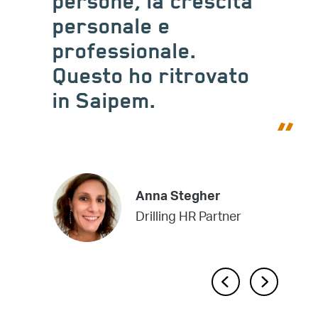
un atteggiamento
sempre più aperto
alle sfide del futuro,
capace di
interpretare le
evoluzioni della vita
di questo pianeta e
offrire risposte a
esigenze sempre
nuove.
Mario Marchionna