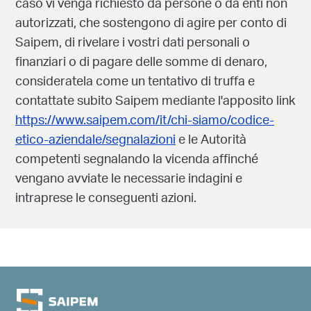
secondo criteri di merito, di capacità e di
professionalità, e senza mai chiedere in cambio
somme di denaro ai candidati. Se siete alla
ricerca di opportunità di lavoro in Saipem, fate
riferimento al sito Saipem nella sezione "Carriere"
o alla pagina ufficiale Saipem su
LinkedIn
e
diffidate da altri tipi di richieste non ufficiali. Nel
caso vi venga richiesto da persone o da enti non
autorizzati, che sostengono di agire per conto di
Saipem, di rivelare i vostri dati personali o
finanziari o di pagare delle somme di denaro,
consideratela come un tentativo di truffa e
contattate subito Saipem mediante l'apposito link
https://www.saipem.com/it/chi-siamo/codice-
etico-aziendale/segnalazioni
e le Autorità
competenti segnalando la vicenda affinché