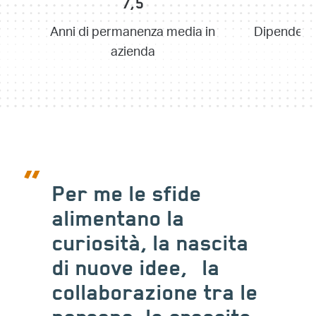
7,5
Anni di permanenza media in
Dipendenti
azienda
Siamo cambiati per
tenere il passo con
le sfide globali,
passando da un
approccio reattivo a