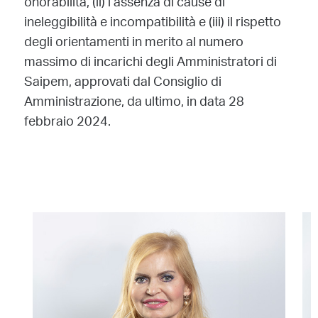
onorabilità, (ii) l’assenza di cause di
ineleggibilità e incompatibilità e (iii) il rispetto
degli orientamenti in merito al numero
massimo di incarichi degli Amministratori di
Saipem, approvati dal Consiglio di
Amministrazione, da ultimo, in data 28
febbraio 2024.
Image
Im