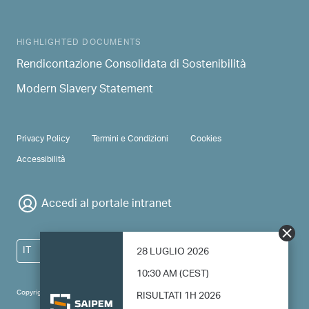
HIGHLIGHTED DOCUMENTS
Rendicontazione Consolidata di Sostenibilità
Modern Slavery Statement
PRIVACY & TERMS
Privacy Policy
Termini e Condizioni
Cookies
Accessibilità
Accedi al portale intranet
IT
28 LUGLIO 2026
10:30 AM (CEST)
Copyright 2024 Saipem - All right reserved
RISULTATI 1H 2026