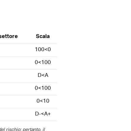
settore
Scala
100<0
0<100
D<A
0<100
0<10
D-<A+
el rischio; pertanto, il