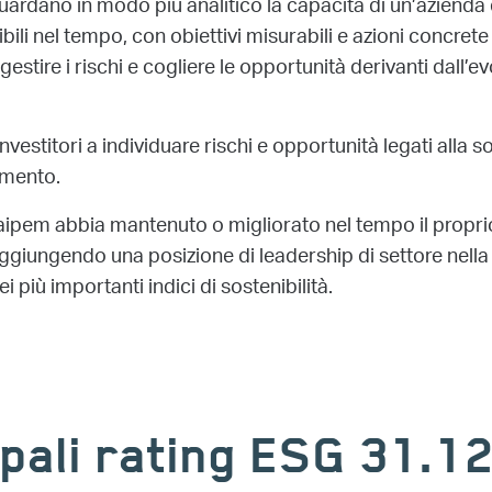
guardano in modo più analitico la capacità di un’azienda 
ibili nel tempo, con obiettivi misurabili e azioni concre
gestire i rischi e cogliere le opportunità derivanti dall’e
nvestitori a individuare rischi e opportunità legati alla so
timento.
aipem abbia mantenuto o migliorato nel tempo il propr
aggiungendo una posizione di leadership di settore nella
i più importanti indici di sostenibilità.
ipali rating ESG 31.1