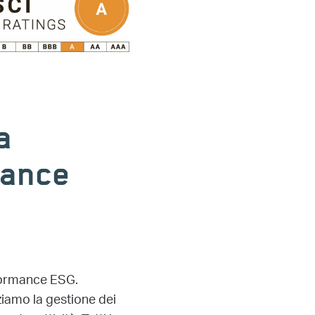
a
mance
rformance ESG.
ziamo la gestione dei