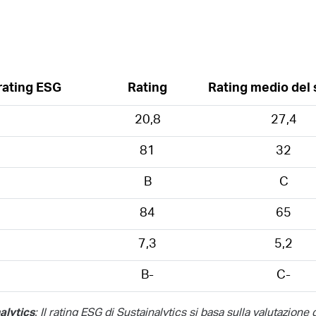
 rating ESG
Rating
Rating medio del 
20,8
27,4
81
32
B
C
84
65
7,3
5,2
B-
C-
: Il rating ESG di Sustainalytics si basa sulla valutazione d
alytics