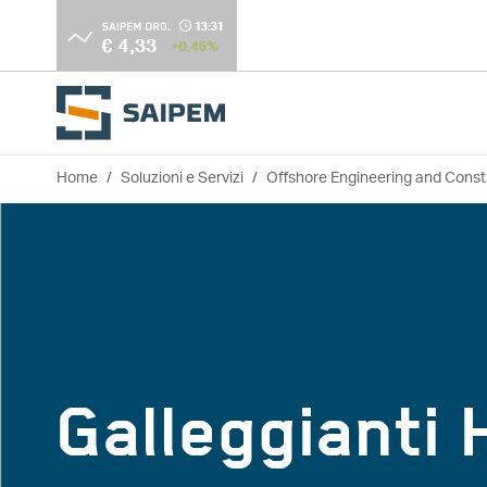
Salta al contenuto principale
Home
Soluzioni e Servizi
Offshore Engineering and Const
Briciole di pane
Galleggianti 