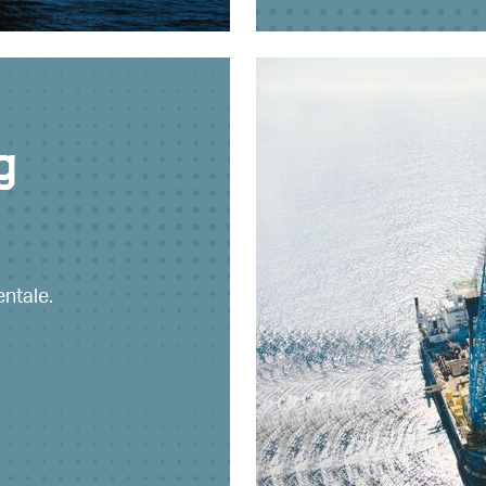
g
ntale.