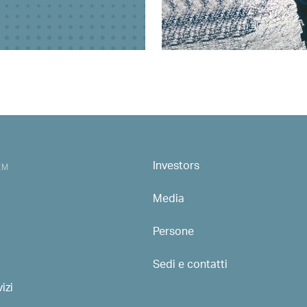
Investors
MAIN NAVIGATION
EM
Media
Persone
Sedi e contatti
izi