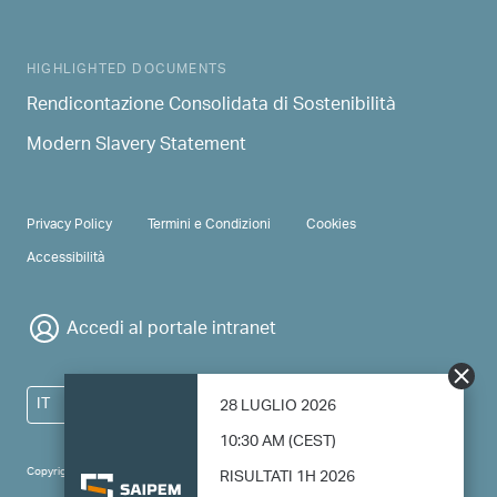
HIGHLIGHTED DOCUMENTS
Rendicontazione Consolidata di Sostenibilità
Modern Slavery Statement
PRIVACY & TERMS
Privacy Policy
Termini e Condizioni
Cookies
Accessibilità
Accedi al portale intranet
IT
28 LUGLIO 2026
10:30 AM (CEST)
Copyright 2024 Saipem - All right reserved
RISULTATI 1H 2026