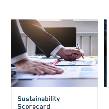
Image
Im
Sustainability
Scorecard