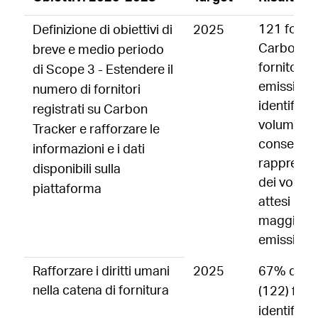
121 fornito
Definizione di obiettivi di
2025
Carbon Tr
breve e medio periodo
fornitori a
di Scope 3 - Estendere il
emissioni 
numero di fornitori
identificat
registrati su Carbon
volumi di 
Tracker e rafforzare le
consegnati;
informazioni e i dati
rappresen
disponibili sulla
dei volumi
piattaforma
attesi dal
maggiore 
emissiva.
Rafforzare i diritti umani
2025
67% dei s
nella catena di fornitura
(122) form
identificat