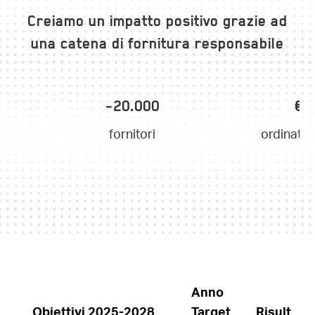
Creiamo un impatto positivo grazie ad
una catena di fornitura responsabile
~20.000
€ 
fornitori
ordinato 
Anno
Obiettivi 2025-2028
Target
Risultati