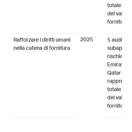
totale deg
del valore 
fornitori a
2025
Rafforzare i diritti umani
5 audit co
nella catena di fornitura
subappalta
rischio ope
Emirati Ara
Qatar (1). 
rappresen
totale degl
del valore 
fornitori a