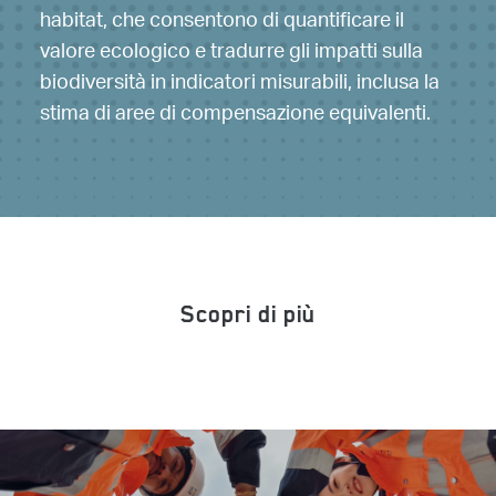
habitat, che consentono di quantificare il
plastica. Sviluppiamo inoltre soluzioni
valore ecologico e tradurre gli impatti sulla
innovative nei progetti, come nell’FSRU di
biodiversità in indicatori misurabili, inclusa la
Ravenna, dove il bubble wrap è stato
stima di aree di compensazione equivalenti.
sostituito con materiali riciclati e
biodegradabili, favorendo una gestione
responsabile dei rifiuti.
Scopri di più