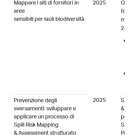
Mappare i siti di fornitori in
2025
Oltre 
aree
fornit
sensibili per laoli biodiversità
mappat
2.500
0 
a
U
2
23
a
2025
Prevenzione degli
Spill
sversamenti: sviluppare e
& Ass
applicare un processo di
per 3
Spill Risk Mapping
Saip
& Assessment strutturato
Perro