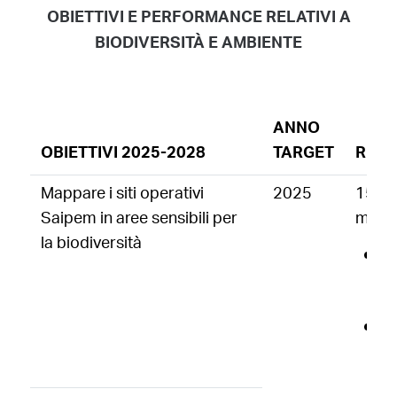
OBIETTIVI E PERFORMANCE RELATIVI A
BIODIVERSITÀ E AMBIENTE
ANNO
OBIETTIVI 2025-2028
TARGET
RISU
Mappare i siti operativi
2025
150 si
Saipem in aree sensibili per
mapp
la biodiversità
1 
p
I
N
N