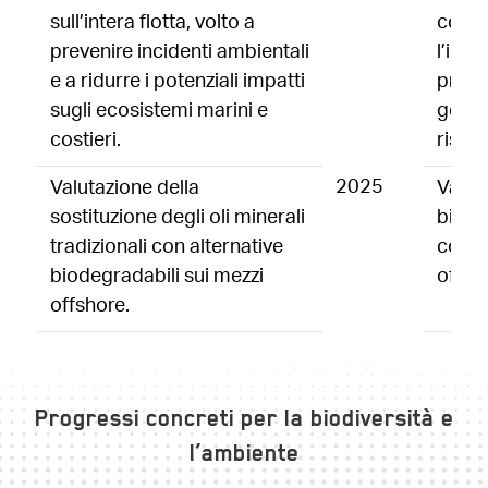
sull’intera flotta, volto a
cons
prevenire incidenti ambientali
l’iden
e a ridurre i potenziali impatti
priori
sugli ecosistemi marini e
gesti
costieri.
risch
2025
Valutazione della
Valuta
sostituzione degli oli minerali
biode
tradizionali con alternative
compl
biodegradabili sui mezzi
offsh
offshore.
Progressi concreti per la biodiversità e
l’ambiente