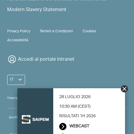
HIGHLIGHTED DOCUMENTS
Rendicontazione Consolidata di Sostenibilità
Modern Slavery Statement
PRIVACY & TERMS
Privacy Policy
Termini e Condizioni
Cookies
Accessibilità
Accedi al portale intranet
IT
28 LUGLIO 2026
10:30 AM (CEST)
Copyright 2024 Saipem - All right reserved
RISULTATI 1H 2026
WEBCAST