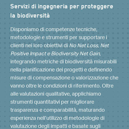
Servizi di ingegneria per proteggere
Riduzione dell’inquinamento da
la biodiversità
plastica nei progetti
Disponiamo di competenze tecniche,
Ci impegniamo nello sviluppo di
metodologie e strumenti per supportare i
un’economia circolare e sostenibile,
clienti nei loro obiettivi di
valorizzando tecnologie avanzate per ridurre
No Net Loss, Net
Positive Impact e Biodiversity Net Gain
i rifiuti plastici. Limitiamo l’uso di plastiche
,
integrando metriche di biodiversità misurabili
monouso con azioni concrete e replicabili
nella pianificazione dei progetti e definendo
nelle attività onshore e offshore. Onshore,
misure di compensazione o valorizzazione che
adottiamo soluzioni mirate ai siti, come nel
vanno oltre le condizioni di riferimento. Oltre
progetto Marjan, dove bottiglie di plastica
alle valutazioni qualitative, applichiamo
sono state sostituite da distributori d’acqua
strumenti quantitativi per migliorare
e borracce riutilizzabili, coinvolgendo l’intera
trasparenza e comparabilità, maturando
catena del valore. Offshore, installiamo
esperienza nell’utilizzo di metodologie di
potabilizzatori su mezzi selezionati per
valutazione degli impatti e basate sugli
ridurre significativamente il consumo di