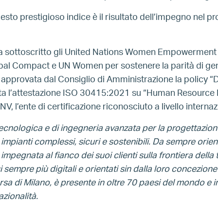
uesto prestigioso indice è il risultato dell’impegno nel
a sottoscritto gli United Nations Women Empowerment Pr
al Compact e UN Women per sostenere la parità di ge
approvata dal Consiglio di Amministrazione la policy “Di
nuta l’attestazione ISO 30415:2021 su “Human Resource
V, l’ente di certificazione riconosciuto a livello internaz
cnologica e di ingegneria avanzata per la progettazione,
 e impianti complessi, sicuri e sostenibili. Da sempre orie
mpegnata al fianco dei suoi clienti sulla frontiera della
sempre più digitali e orientati sin dalla loro concezione 
rsa di Milano, è presente in oltre 70 paesi del mondo e 
zionalità.