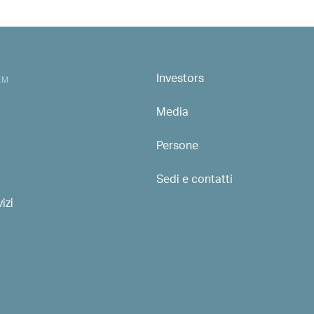
Investors
MAIN NAVIGATION
EM
Media
Persone
Sedi e contatti
izi