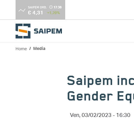
Salta al contenuto principale
Home
Media
Briciole di pane
Saipem inc
Gender Equ
Ven, 03/02/2023 - 16:30