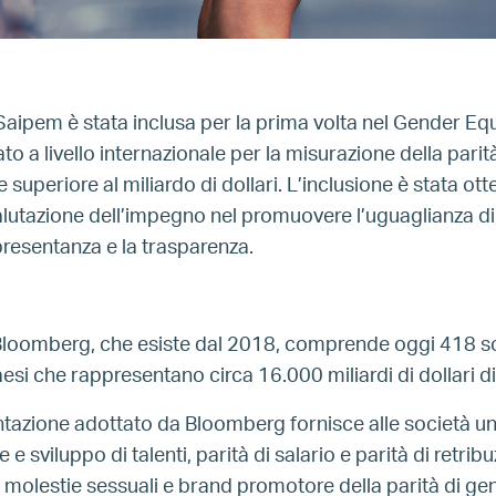
Saipem è stata inclusa per la prima volta nel
Gender Equa
ato a livello internazionale per la misurazione della pari
 superiore al miliardo di dollari. L’inclusione è stata ot
lutazione dell’impegno nel promuovere l’uguaglianza di
ppresentanza e la trasparenza.
 Bloomberg, che esiste dal 2018, comprende oggi 418 so
aesi che rappresentano circa 16.000 miliardi di dollari di
ntazione adottato da Bloomberg fornisce alle società u
 e sviluppo di talenti, parità di salario e parità di retrib
le molestie sessuali e brand promotore della parità di ge