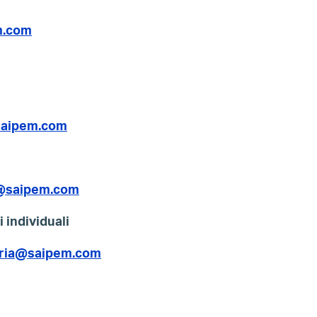
m.com
saipem.com
s@saipem.com
i individuali
taria@saipem.com