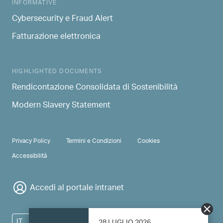
INFORMATIVE
Cybersecurity e Fraud Alert
Fatturazione elettronica
HIGHLIGHTED DOCUMENTS
Rendicontazione Consolidata di Sostenibilità
Modern Slavery Statement
PRIVACY & TERMS
Privacy Policy
Termini e Condizioni
Cookies
Accessibilità
Accedi al portale intranet
IT
28 LUGLIO 2026