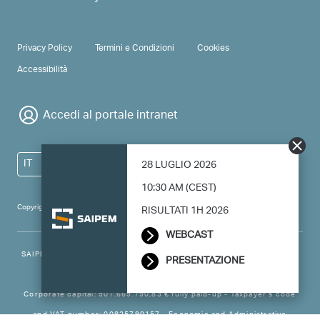
PRIVACY & TERMS
Privacy Policy
Termini e Condizioni
Cookies
Accessibilità
Accedi al portale intranet
IT
28 LUGLIO 2026
10:30 AM (CEST)
Copyright 2024 Saipem - All right reserved
RISULTATI 1H 2026
WEBCAST
SAIPEM SpA - Registered office: Via Luigi Russolo, 5, 20138, Milano -
PRESENTAZIONE
Italy
Corporate capital: 501.669.790,83 € fully paid-up - Taxpayer’s code
and VAT number: 00825790157 - Economic and Administrative