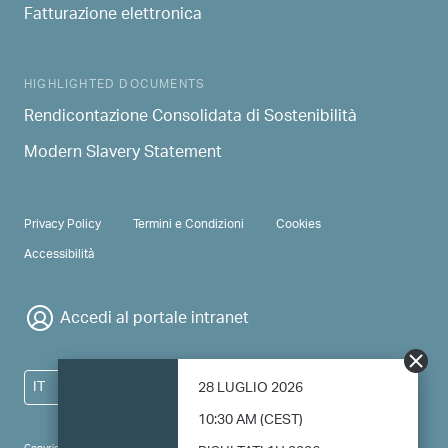
Fatturazione elettronica
HIGHLIGHTED DOCUMENTS
Rendicontazione Consolidata di Sostenibilità
Modern Slavery Statement
PRIVACY & TERMS
Privacy Policy
Termini e Condizioni
Cookies
Accessibilità
Accedi al portale intranet
IT
28 LUGLIO 2026
10:30 AM (CEST)
Copyright 2024 Saipem - All right reserved