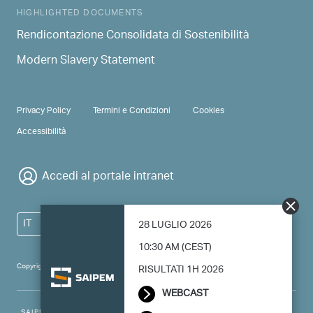
HIGHLIGHTED DOCUMENTS
Rendicontazione Consolidata di Sostenibilità
Modern Slavery Statement
PRIVACY & TERMS
Privacy Policy
Termini e Condizioni
Cookies
Accessibilità
Accedi al portale intranet
IT
28 LUGLIO 2026
10:30 AM (CEST)
Copyright 2024 Saipem - All right reserved
RISULTATI 1H 2026
WEBCAST
SAIPEM SpA - Registered office: Via Luigi Russolo, 5, 20138, Milano -