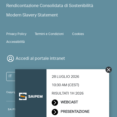
Rendicontazione Consolidata di Sostenibilità
Modern Slavery Statement
PRIVACY & TERMS
Privacy Policy
Termini e Condizioni
Cookies
Accessibilità
Accedi al portale intranet
IT
28 LUGLIO 2026
10:30 AM (CEST)
Copyright 2024 Saipem - All right reserved
RISULTATI 1H 2026
WEBCAST
SAIPEM SpA - Registered office: Via Luigi Russolo, 5, 20138, Milano -
PRESENTAZIONE
Italy