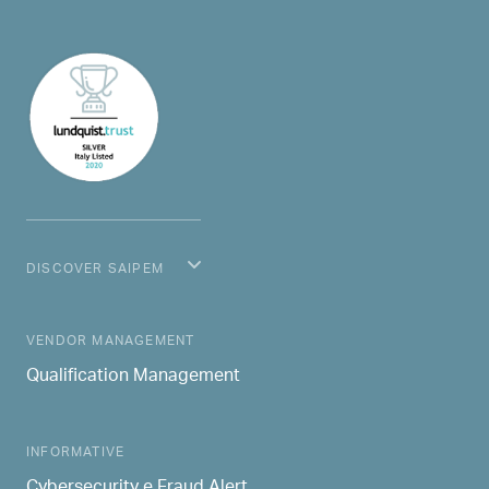
DISCOVER SAIPEM
MAIN NAVIGATION
VENDOR MANAGEMENT
Qualification Management
INFORMATIVE
Cybersecurity e Fraud Alert