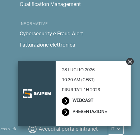
Qualification Management
INFORMATIVE
Cybersecurity e Fraud Alert
Fatturazione elettronica
HIGHLIGHTED DOCUMENTS
28 LUGLIO 2026
Rendicontazione Consolidata di Sostenibilità
10:30 AM (CEST)
Modern Slavery Statement
RISULTATI 1H 2026
WEBCAST
PRESENTAZIONE
IT
Accedi al portale intranet
essibilità