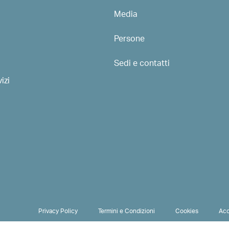
Media
Persone
Sedi e contatti
izi
PRIVACY & TERMS
Privacy Policy
Termini e Condizioni
Cookies
Acc