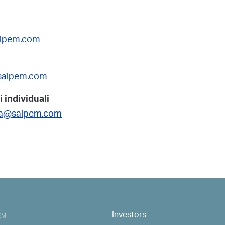
aipem.com
@saipem.com
i individuali
ria@saipem.com
Investors
MAIN NAVIGATION
EM