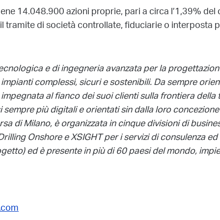
ne 14.048.900 azioni proprie, pari a circa l’1,39% del c
l tramite di società controllate, fiduciarie o interposta 
cnologica e di ingegneria avanzata per la progettazione,
 e impianti complessi, sicuri e sostenibili. Da sempre orie
mpegnata al fianco dei suoi clienti sulla frontiera della
sempre più digitali e orientati sin dalla loro concezione 
sa di Milano, è organizzata in cinque divisioni di busin
Drilling Onshore e XSIGHT per i servizi di consulenza ed
progetto) ed è presente in più di 60 paesi del mondo, imp
.com