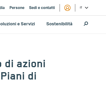
dia
Persone
Sedi e contatti
IT
oluzioni e Servizi
Sostenibilità
 di azioni
Piani di