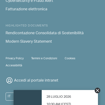
Cybersecurity e Fraud Alert
Fatturazione elettronica
HIGHLIGHTED DOCUMENTS
Rendicontazione Consolidata di Sostenibilità
Modern Slavery Statement
PRIVACY & TERMS
Privacy Policy
Termini e Condizioni
Cookies
Accessibilità
Accedi al portale intranet
IT
28 LUGLIO 2026
10:30 AM (CEST)