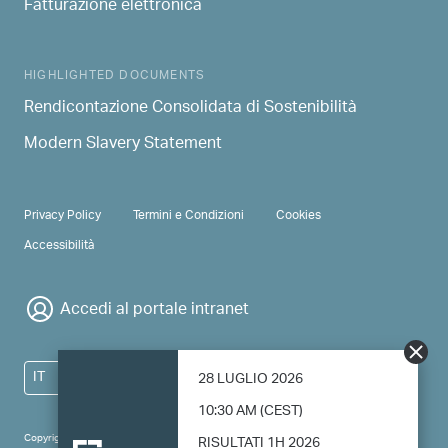
Fatturazione elettronica
HIGHLIGHTED DOCUMENTS
Rendicontazione Consolidata di Sostenibilità
Modern Slavery Statement
PRIVACY & TERMS
Privacy Policy
Termini e Condizioni
Cookies
Accessibilità
Accedi al portale intranet
IT
28 LUGLIO 2026
10:30 AM (CEST)
Copyright 2024 Saipem - All right reserved
RISULTATI 1H 2026