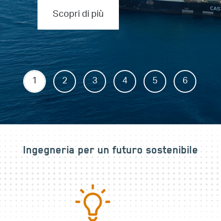
Scopri di più
1
2
3
4
5
6
Ingegneria per un futuro sostenibile