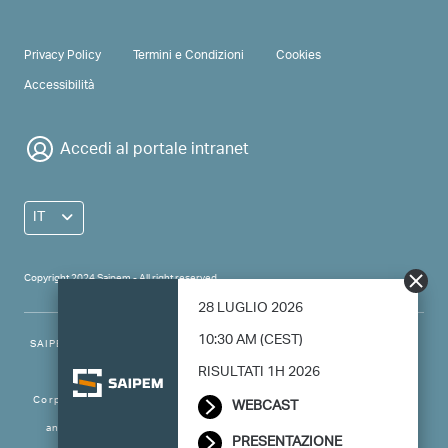
Modern Slavery Statement
PRIVACY & TERMS
Privacy Policy
Termini e Condizioni
Cookies
Accessibilità
Accedi al portale intranet
IT
Copyright 2024 Saipem - All right reserved
28 LUGLIO 2026
10:30 AM (CEST)
RISULTATI 1H 2026
SAIPEM SpA - Registered office: Via Luigi Russolo, 5, 20138, Milano -
Italy
WEBCAST
Corporate capital: 501.669.790,83 € fully paid-up - Taxpayer’s code
PRESENTAZIONE