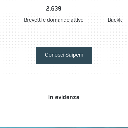
2.639
Brevetti e domande attive
Backlog 
Conosci Saipem
In evidenza