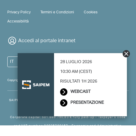
PRIVACY & TERMS
Privacy Policy
Termini e Condizioni
Cookies
Accessibilità
Accedi al portale intranet
IT
28 LUGLIO 2026
10:30 AM (CEST)
Copyright 2024 Saipem - All right reserved
RISULTATI 1H 2026
WEBCAST
SAIPEM SpA - Registered office: Via Luigi Russolo, 5, 20138, Milano -
PRESENTAZIONE
Italy
Corporate capital: 501.669.790,83 € fully paid-up - Taxpayer’s code
and VAT number: 00825790157 - Economic and Administrative
Business - Register Milan no. 788744